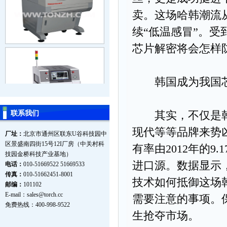
卖。这场哈韩潮流
续“低温感冒”。
芯片解密将会怎样
韩国成为我国芯
其实，不仅是韩剧
联系我们
现代等等品牌来势凶
厂址：
北京市通州区联东U谷科技园中
区景盛南四街15号12I厂房（中关村科
有率由2012年的9
技园金桥科技产业基地）
进口源。数据显示
电话：
010-51669522 51669533
传真：
010-51662451-8001
技术如何抵御这场
邮编：
101102
E-mail：
sales@torch.cc
需要注意的事项。
免费热线：400-998-9522
生抢夺市场。